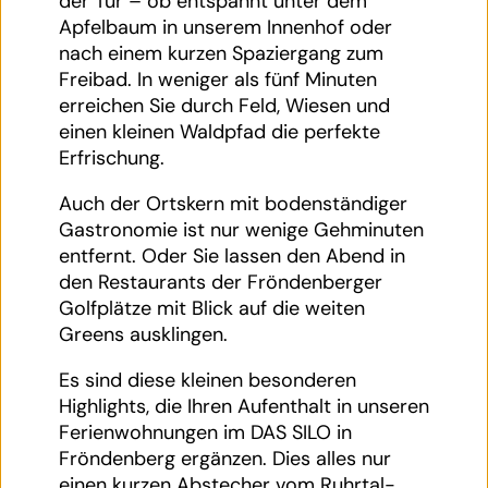
der Tür – ob entspannt unter dem
Apfelbaum in unserem Innenhof oder
nach einem kurzen Spaziergang zum
Freibad. In weniger als fünf Minuten
erreichen Sie durch Feld, Wiesen und
einen kleinen Waldpfad die perfekte
Erfrischung.
Auch der Ortskern mit bodenständiger
Gastronomie ist nur wenige Gehminuten
entfernt. Oder Sie lassen den Abend in
den Restaurants der Fröndenberger
Golfplätze mit Blick auf die weiten
Greens ausklingen.
4
1 / 4
Es sind diese kleinen besonderen
Highlights, die Ihren Aufenthalt in unseren
Ferienwohnungen im DAS SILO in
Fröndenberg ergänzen. Dies alles nur
einen kurzen Abstecher vom Ruhrtal-